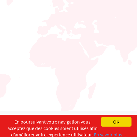
English
Français
Deutsch
En poursuivant votre navigation vous
OK
acceptez que des cookies soient utilisés afin
Copyright ©
ISEC-AdW
Impressum
d’améliorer votre expérience utilisateur.
En savoir plus...