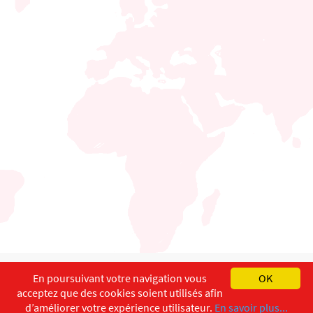
English
Français
Deutsch
En poursuivant votre navigation vous
OK
acceptez que des cookies soient utilisés afin
Copyright ©
ISEC-AdW
Impressum
d’améliorer votre expérience utilisateur.
En savoir plus...