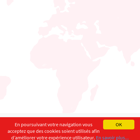
English
Français
Deutsch
En poursuivant votre navigation vous
OK
acceptez que des cookies soient utilisés afin
Copyright ©
ISEC-AdW
Impressum
d’améliorer votre expérience utilisateur.
En savoir plus...