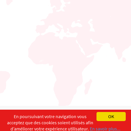
English
Français
Deutsch
En poursuivant votre navigation vous
OK
acceptez que des cookies soient utilisés afin
Copyright ©
ISEC-AdW
Impressum
d’améliorer votre expérience utilisateur.
En savoir plus...