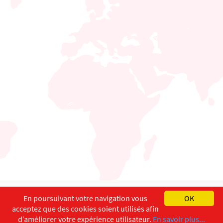
English
Français
Deutsch
En poursuivant votre navigation vous
OK
acceptez que des cookies soient utilisés afin
Copyright ©
ISEC-AdW
Impressum
d’améliorer votre expérience utilisateur.
En savoir plus...