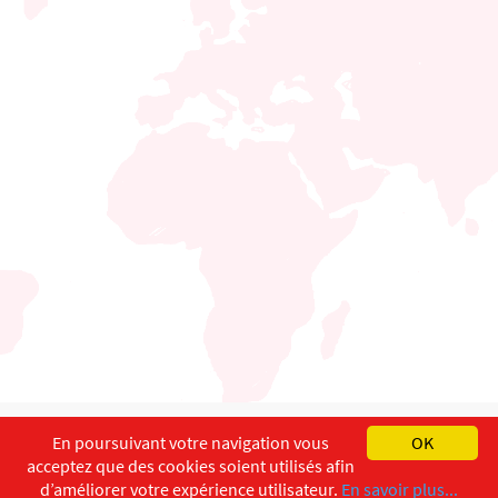
English
Français
Deutsch
En poursuivant votre navigation vous
OK
acceptez que des cookies soient utilisés afin
Copyright ©
ISEC-AdW
Impressum
d’améliorer votre expérience utilisateur.
En savoir plus...