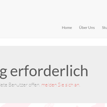
Home
Über Uns
St
 erforderlich
dete Benutzer offen.
melden Sie sich an
.