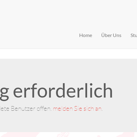
Home
Über Uns
St
 erforderlich
dete Benutzer offen.
melden Sie sich an
.