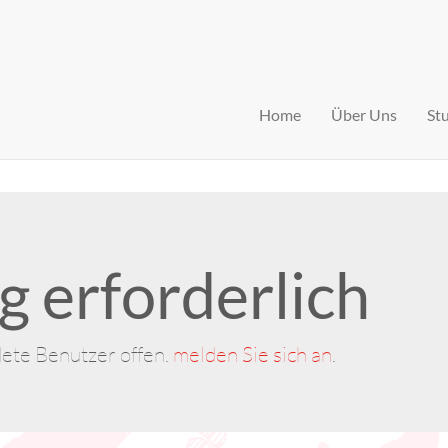
Home
Über Uns
St
 erforderlich
dete Benutzer offen.
melden Sie sich an
.