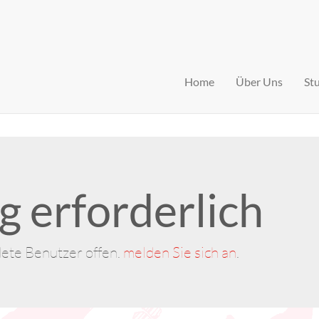
Home
Über Uns
St
 erforderlich
dete Benutzer offen.
melden Sie sich an
.