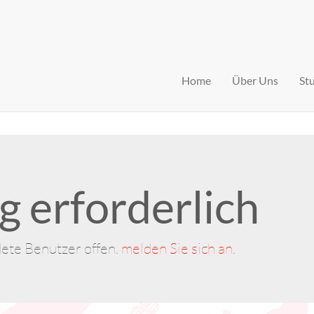
Home
Über Uns
St
 erforderlich
dete Benutzer offen.
melden Sie sich an
.