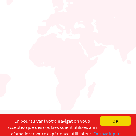
English
Français
Deutsch
En poursuivant votre navigation vous
OK
acceptez que des cookies soient utilisés afin
Copyright ©
ISEC-AdW
Impressum
d’améliorer votre expérience utilisateur.
En savoir plus...