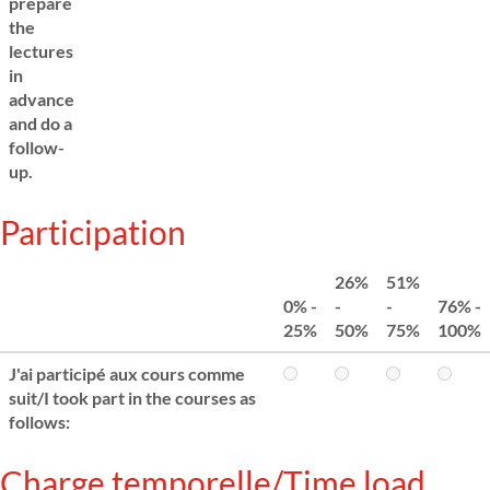
prepare
the
lectures
in
advance
and do a
follow-
up.
Participation
26%
51%
0% -
-
-
76% -
25%
50%
75%
100%
J'ai participé aux cours comme
suit/I took part in the courses as
follows:
Charge temporelle/Time load