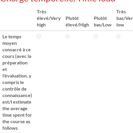
Très
Très
élevé/Very
Plutôt
Plutôt
bas/Ve
high
élevé/High
bas/Low
low
Le temps
moyen
consacré à ce
cours (avec la
préparation
et
l'évaluation, y
compris le
contrôle de
connaissance)
est/I estimate
the average
time spent for
the course as
follows