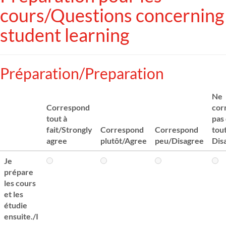
cours/Questions concerning
student learning
Préparation/Preparation
Ne
Correspond
cor
tout à
pas
fait/Strongly
Correspond
Correspond
tou
agree
plutôt/Agree
peu/Disagree
Dis
Je
prépare
les cours
et les
étudie
ensuite./I