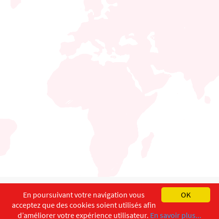
English
Français
Deutsch
En poursuivant votre navigation vous
OK
acceptez que des cookies soient utilisés afin
Copyright ©
ISEC-AdW
Impressum
d’améliorer votre expérience utilisateur.
En savoir plus...