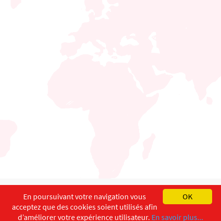
English
Français
Deutsch
En poursuivant votre navigation vous
OK
acceptez que des cookies soient utilisés afin
Copyright ©
ISEC-AdW
Impressum
d’améliorer votre expérience utilisateur.
En savoir plus...