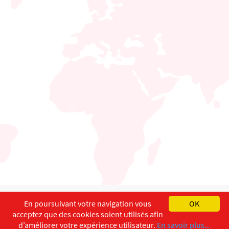
English
Français
Deutsch
En poursuivant votre navigation vous
OK
acceptez que des cookies soient utilisés afin
Copyright ©
ISEC-AdW
Impressum
d’améliorer votre expérience utilisateur.
En savoir plus...