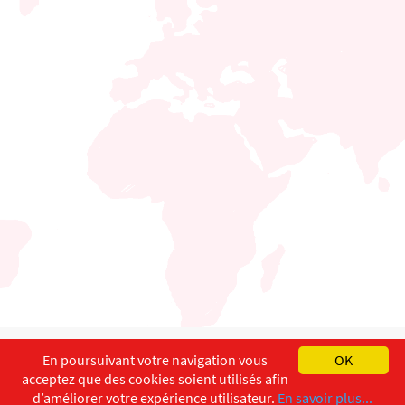
English
Français
Deutsch
En poursuivant votre navigation vous
OK
acceptez que des cookies soient utilisés afin
Copyright ©
ISEC-AdW
Impressum
d’améliorer votre expérience utilisateur.
En savoir plus...