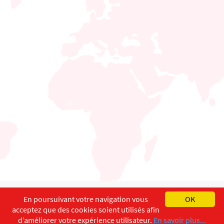
English
Français
Deutsch
En poursuivant votre navigation vous
OK
acceptez que des cookies soient utilisés afin
Copyright ©
ISEC-AdW
Impressum
d’améliorer votre expérience utilisateur.
En savoir plus...