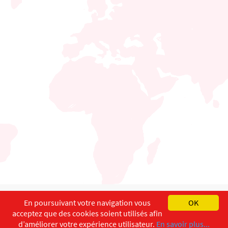
English
Français
Deutsch
En poursuivant votre navigation vous
OK
acceptez que des cookies soient utilisés afin
Copyright ©
ISEC-AdW
Impressum
d’améliorer votre expérience utilisateur.
En savoir plus...