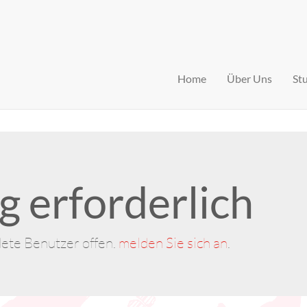
Home
Über Uns
St
 erforderlich
dete Benutzer offen.
melden Sie sich an
.