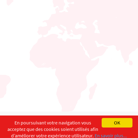
English
Français
Deutsch
En poursuivant votre navigation vous
OK
acceptez que des cookies soient utilisés afin
Copyright ©
ISEC-AdW
Impressum
d’améliorer votre expérience utilisateur.
En savoir plus...