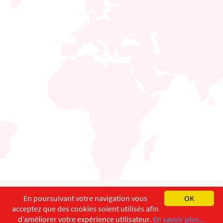
English
Français
Deutsch
En poursuivant votre navigation vous
OK
acceptez que des cookies soient utilisés afin
Copyright ©
ISEC-AdW
Impressum
d’améliorer votre expérience utilisateur.
En savoir plus...