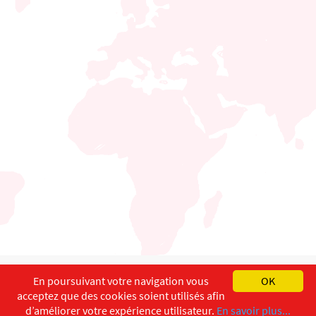
English
Français
Deutsch
En poursuivant votre navigation vous
OK
acceptez que des cookies soient utilisés afin
Copyright ©
ISEC-AdW
Impressum
d’améliorer votre expérience utilisateur.
En savoir plus...