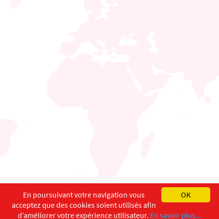
English
Français
Deutsch
En poursuivant votre navigation vous
OK
acceptez que des cookies soient utilisés afin
Copyright ©
ISEC-AdW
Impressum
d’améliorer votre expérience utilisateur.
En savoir plus...