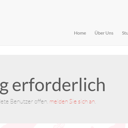
Home
Über Uns
St
 erforderlich
dete Benutzer offen.
melden Sie sich an
.