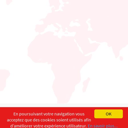
English
Français
Deutsch
En poursuivant votre navigation vous
OK
acceptez que des cookies soient utilisés afin
Copyright ©
ISEC-AdW
Impressum
d’améliorer votre expérience utilisateur.
En savoir plus...