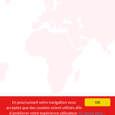
English
Français
Deutsch
En poursuivant votre navigation vous
OK
acceptez que des cookies soient utilisés afin
Copyright ©
ISEC-AdW
Impressum
d’améliorer votre expérience utilisateur.
En savoir plus...