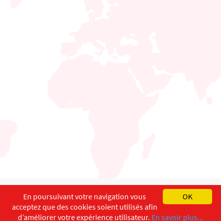
English
Français
Deutsch
En poursuivant votre navigation vous
OK
acceptez que des cookies soient utilisés afin
Copyright ©
ISEC-AdW
Impressum
d’améliorer votre expérience utilisateur.
En savoir plus...