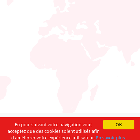
English
Français
Deutsch
En poursuivant votre navigation vous
OK
acceptez que des cookies soient utilisés afin
Copyright ©
ISEC-AdW
Impressum
d’améliorer votre expérience utilisateur.
En savoir plus...