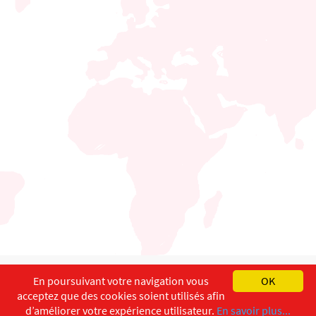
English
Français
Deutsch
En poursuivant votre navigation vous
OK
acceptez que des cookies soient utilisés afin
Copyright ©
ISEC-AdW
Impressum
d’améliorer votre expérience utilisateur.
En savoir plus...