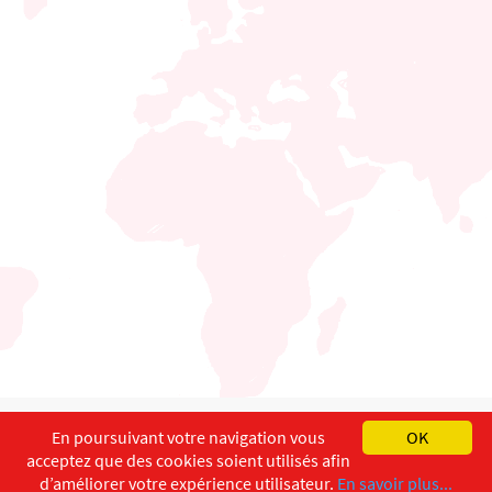
English
Français
Deutsch
En poursuivant votre navigation vous
OK
acceptez que des cookies soient utilisés afin
Copyright ©
ISEC-AdW
Impressum
d’améliorer votre expérience utilisateur.
En savoir plus...