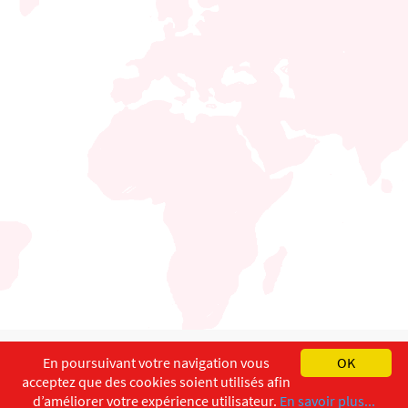
English
Français
Deutsch
En poursuivant votre navigation vous
OK
acceptez que des cookies soient utilisés afin
Copyright ©
ISEC-AdW
Impressum
d’améliorer votre expérience utilisateur.
En savoir plus...