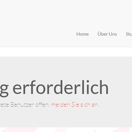
Home
Über Uns
St
 erforderlich
dete Benutzer offen.
melden Sie sich an
.