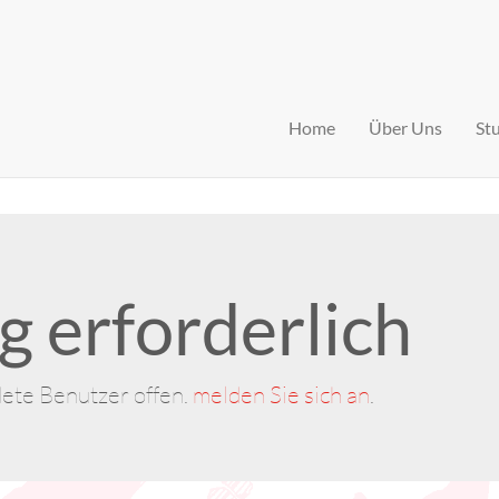
Home
Über Uns
St
 erforderlich
dete Benutzer offen.
melden Sie sich an
.