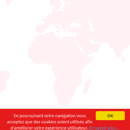
English
Français
Deutsch
En poursuivant votre navigation vous
OK
acceptez que des cookies soient utilisés afin
Copyright ©
ISEC-AdW
Impressum
d’améliorer votre expérience utilisateur.
En savoir plus...