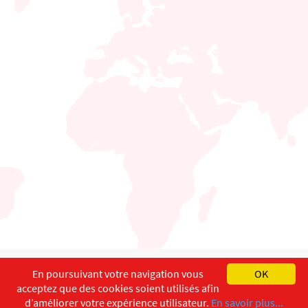
English
Français
Deutsch
En poursuivant votre navigation vous
OK
acceptez que des cookies soient utilisés afin
Copyright ©
ISEC-AdW
Impressum
d’améliorer votre expérience utilisateur.
En savoir plus...