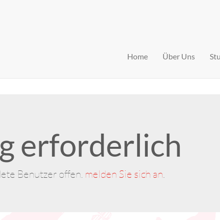
Home
Über Uns
St
 erforderlich
dete Benutzer offen.
melden Sie sich an
.