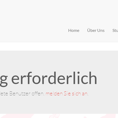
Home
Über Uns
St
 erforderlich
dete Benutzer offen.
melden Sie sich an
.