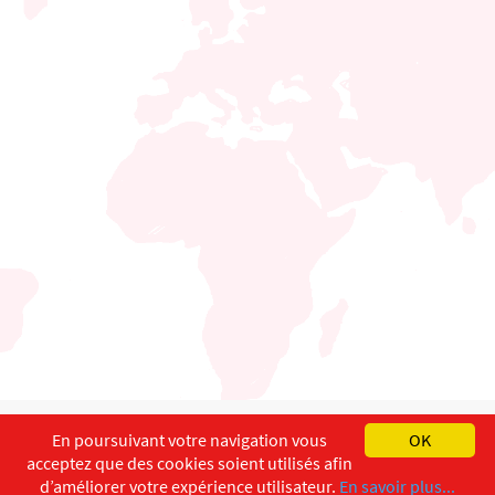
English
Français
Deutsch
En poursuivant votre navigation vous
OK
acceptez que des cookies soient utilisés afin
Copyright ©
ISEC-AdW
Impressum
d’améliorer votre expérience utilisateur.
En savoir plus...