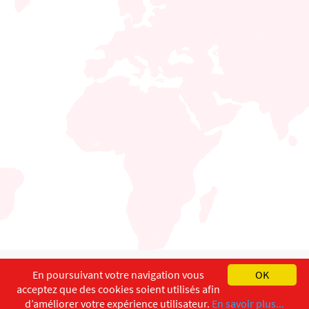
English
Français
Deutsch
En poursuivant votre navigation vous
OK
acceptez que des cookies soient utilisés afin
Copyright ©
ISEC-AdW
Impressum
d’améliorer votre expérience utilisateur.
En savoir plus...