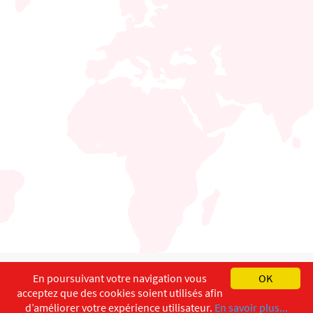
English
Français
Deutsch
En poursuivant votre navigation vous
OK
acceptez que des cookies soient utilisés afin
Copyright ©
ISEC-AdW
Impressum
d’améliorer votre expérience utilisateur.
En savoir plus...