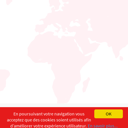
English
Français
Deutsch
En poursuivant votre navigation vous
OK
acceptez que des cookies soient utilisés afin
Copyright ©
ISEC-AdW
Impressum
d’améliorer votre expérience utilisateur.
En savoir plus...