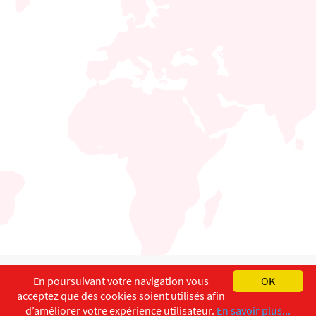
English
Français
Deutsch
En poursuivant votre navigation vous
OK
acceptez que des cookies soient utilisés afin
Copyright ©
ISEC-AdW
Impressum
d’améliorer votre expérience utilisateur.
En savoir plus...