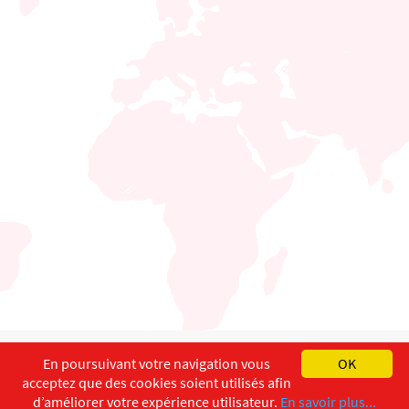
English
Français
Deutsch
En poursuivant votre navigation vous
OK
acceptez que des cookies soient utilisés afin
Copyright ©
ISEC-AdW
Impressum
d’améliorer votre expérience utilisateur.
En savoir plus...