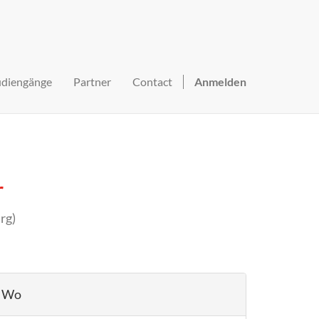
udiengänge
Partner
Contact
Anmelden
r
rg
)
Wo