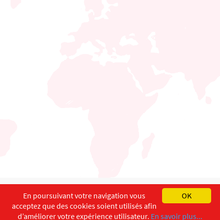
English
Français
Deutsch
En poursuivant votre navigation vous
OK
acceptez que des cookies soient utilisés afin
Copyright ©
ISEC-AdW
Impressum
d’améliorer votre expérience utilisateur.
En savoir plus...