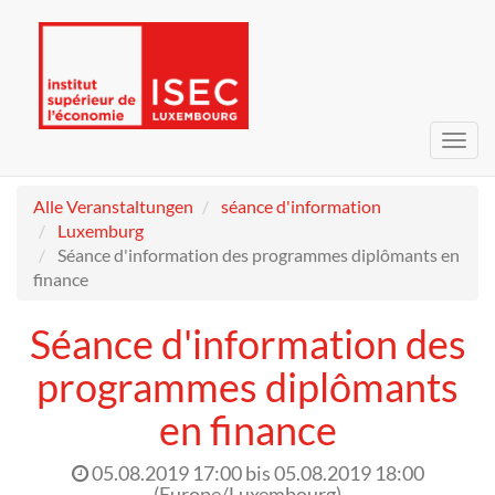
Navig
umsc
Alle Veranstaltungen
séance d'information
Luxemburg
Séance d'information des programmes diplômants en
finance
Séance d'information des
programmes diplômants
en finance
05.08.2019 17:00
bis
05.08.2019 18:00
(
Europe/Luxembourg
)