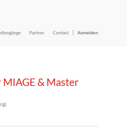
udiengänge
Partner
Contact
Anmelden
er MIAGE & Master
rg
)