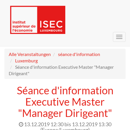
Navig
umsc
Alle Veranstaltungen
séance d'information
Luxemburg
Séance d'information Executive Master "Manager
Dirigeant"
Séance d'information
Executive Master
"Manager Dirigeant"
13.12.2019 12:30
bis
13.12.2019 13:30
(
Europe/Luxembourg
)