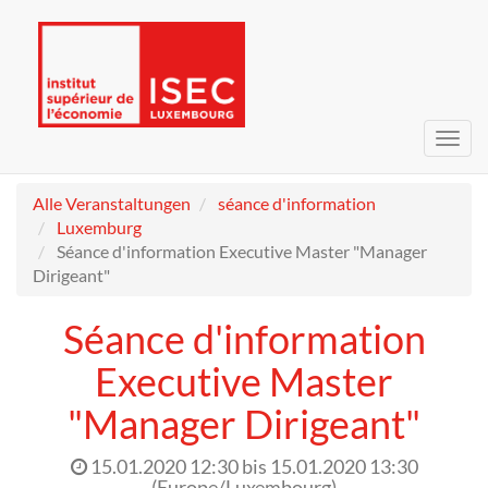
Navig
umsc
Alle Veranstaltungen
séance d'information
Luxemburg
Séance d'information Executive Master "Manager
Dirigeant"
Séance d'information
Executive Master
"Manager Dirigeant"
15.01.2020 12:30
bis
15.01.2020 13:30
(
Europe/Luxembourg
)